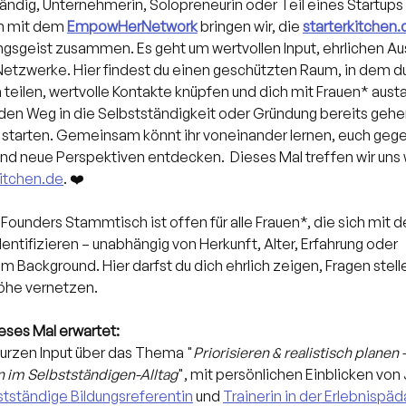
ändig, Unternehmerin, Solopreneurin oder Teil eines Startups –
n mit dem 
EmpowHerNetwork
 bringen wir, die 
starterkitchen.
gsgeist zusammen. Es geht um wertvollen Input, ehrlichen Au
Netzwerke. Hier findest du einen geschützten Raum, in dem du
 teilen, wertvolle Kontakte knüpfen und dich mit Frauen* aust
 den Weg in die Selbstständigkeit oder Gründung bereits gehe
 starten. Gemeinsam könnt ihr voneinander lernen, euch gege
nd neue Perspektiven entdecken.  Dieses Mal treffen wir uns 
kitchen.de
. ❤️
Founders Stammtisch ist offen für alle Frauen*, die sich mit
entifizieren – unabhängig von Herkunft, Alter, Erfahrung oder 
m Background. Hier darfst du dich ehrlich zeigen, Fragen stell
öhe vernetzen.
eses Mal erwartet:
urzen Input über das Thema "
Priorisieren & realistisch planen 
 im Selbstständigen-Alltag
", mit persönlichen Einblicken von 
stständige Bildungsreferentin
 und 
Trainerin in der Erlebnispä