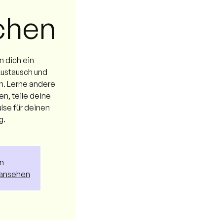
tchen
n dich ein
Austausch und
n. Lerne andere
n, teile deine
lse für deinen
g.
n
 ansehen