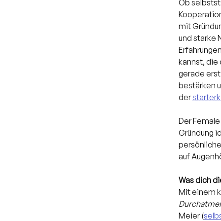
Ob selbstst
Kooperatio
mit Gründun
und starke 
Erfahrungen
kannst, die
gerade erst
bestärken u
der 
starter
Der Female 
Gründung id
persönliche
auf Augenh
Was dich di
Mit einem k
Durchatmen
Meier (
selb