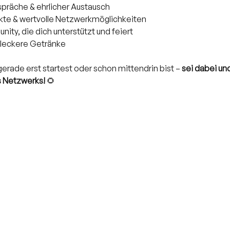
präche & ehrlicher Austausch
kte & wertvolle Netzwerkmöglichkeiten
ity, die dich unterstützt und feiert
 leckere Getränke
gerade erst startest oder schon mittendrin bist – 
sei dabei un
s Netzwerks!
 🌻