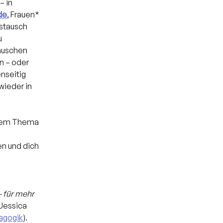
 in 
de
, Frauen* 
stausch 
 
auschen 
n – oder 
nseitig 
wieder in 
 dem Thema 
en und dich 
– für mehr 
Jessica 
dagogik
).