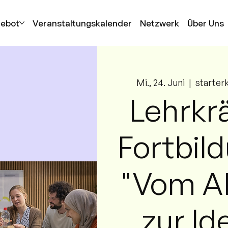
gebot
Veranstaltungskalender
Netzwerk
Über Uns
Mi., 24. Juni
  |  
starter
Lehrkr
Fortbil
"Vom Ab
zur Id