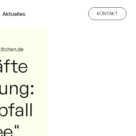
Aktuelles
KONTAKT
kitchen.de
äfte
dung:
fall
ee"