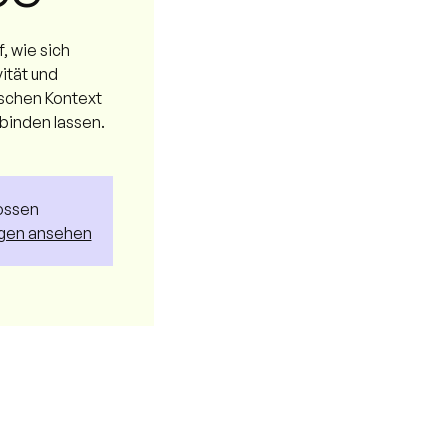
f, wie sich
vität und
schen Kontext
rbinden lassen.
ossen
ngen ansehen