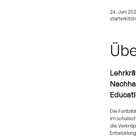
24. Juni 202
starterkitc
Übe
Lehrkrä
Nachhal
Educat
Die Fortbild
im schulisc
die Verknüp
Entwicklung