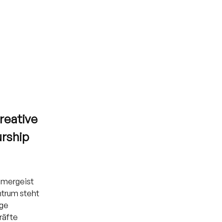
reative 
rship 
hmergeist 
ntrum steht 
ge 
räfte 